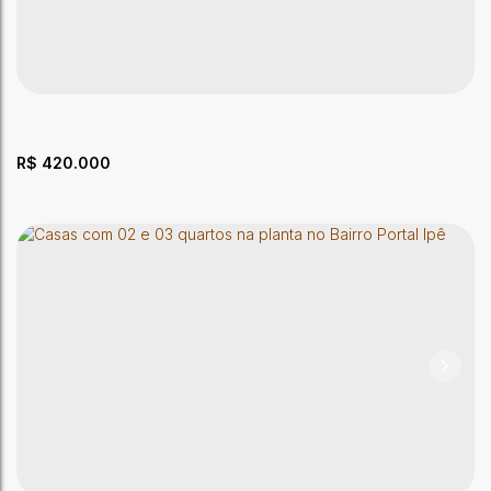
Ilha de Creta Condomínio de Casas com 3 quartos
CEP: 69912-443
,
Estrada da Floresta
,
Floresta Sul
,
Rio Branco
,
Acre
,
Brasil
3
Dormitório(s)
2
Banheiro(s)
2 ~ 3
Sala(s)
1
Suíte(s)
147 ~ 148m²
Total:
2
Vaga(s)
67m²
Útil:
R$
420.000
Apartamento com 3 quartos no Vila Ivonete
CEP: 69914-610
,
Rua Antônio da Rocha Viana
,
N°:
337
,
Rio
Branco
,
Acre
,
Brasil