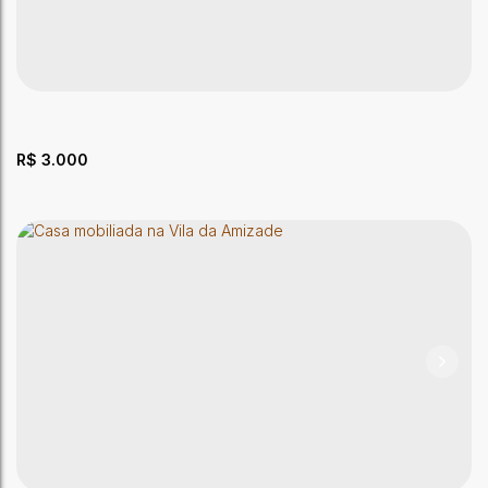
CEP: 69911-099
,
Avenida Sobral
,
Sobral
,
Rio Branco
,
Acre
,
Brasil
2
Dormitório(s)
1
Banheiro(s)
267m²
Privativo:
1
Sala(s)
2
Vaga(s)
R$
3.000
Casa com 3 quartos sendo duas suítes
CEP: 69901-109
,
Rua Mamão
,
Morada do Sol
,
Rio Branco
,
Acre
,
Brasil