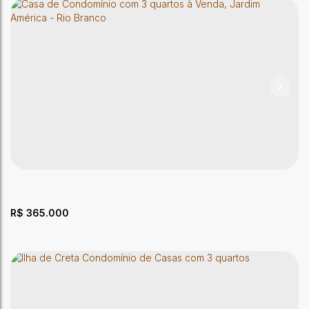
Casa com dois quartos a venda
CEP: 69918-392
,
Rua Novo Horizonte
,
N°:
305
,
Nova Estação
,
Rio Branco
,
Acre
,
Brasil
2
Dormitório(s)
2
Banheiro(s)
1
Sala(s)
1
Suíte(s)
177m²
Total:
2
Vaga(s)
R$
365.000