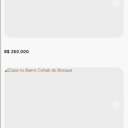
Apartamento com 3 quartos no Monterrey
CEP: 69918-262
,
Rua Tapajós
,
N°:
264
,
Isaura Parente
,
Rio
Branco
,
Acre
,
Brasil
2
Dormitório(s)
2
Banheiro(s)
1
Sala(s)
1
Suíte(s)
1
Vaga(s)
71m²
Útil:
R$
280.000
Casa com 3 quartos no Adalberto Sena