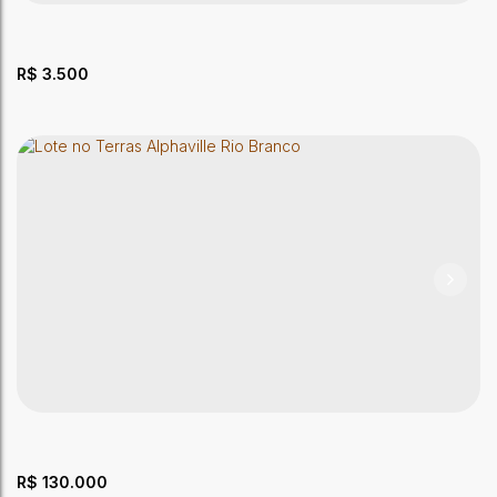
3
Dormitório(s)
3
Banheiro(s)
1
Sala(s)
2
Suíte(s)
4
Vaga(s)
R$
3.500
Casa mobiliada na Vila da Amizade
CEP: 69909-650
,
Rua Maria Luciola da Silva
,
N°:
141
,
Vila da
Amizade
,
Vila da Amizade
,
Rio Branco
,
Acre
,
Brasil
3
Dormitório(s)
3
Banheiro(s)
1
Sala(s)
1
Suíte(s)
2
Vaga(s)
R$
130.000