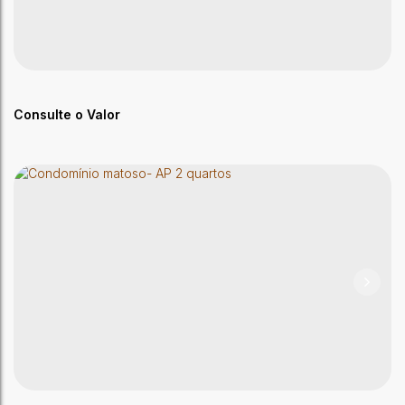
Consulte o Valor
Cobertura para Locação no Varandas do Sol, Morada
do Sol - Rio Branco
CEP: 69910-290
,
Morada do Sol
,
Rio Branco
,
Acre
,
Brasil
3
Dormitório(s)
4
Banheiro(s)
2
Sala(s)
3
Suíte(s)