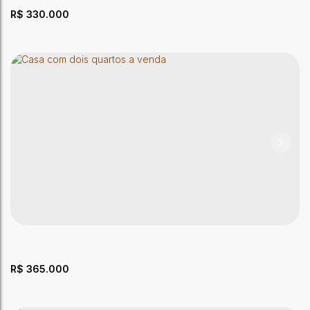
R$
330.000
Casa com 3 quartos, 166m², no Bairro Aviário
CEP: 69900-845
,
Travessa Guarani
,
Aviário
,
Rio Branco
,
Acre
,
Brasil
3
Dormitório(s)
2 ~ 3
Banheiro(s)
1
Sala(s)
1
Suíte(s)
166 ~ 177m²
Útil:
177m²
Terreno:
R$
365.000