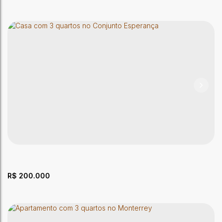
Lote no Terras Alphaville Rio Branco
CEP: 69920-193
,
Rodovia BR-364
,
Distrito Industrial
,
Rio
Branco
,
Acre
,
Brasil
307m²
Útil:
R$
200.000