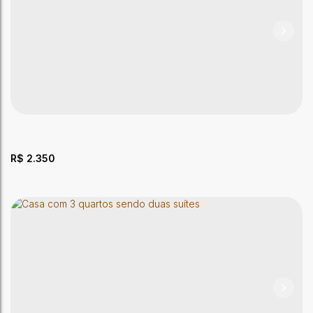
Lotes a partir de 300m² no Loteamento Portal Via
Verde
CEP: 69906-900
,
Via Verde
,
Segundo Distrito
,
Rio Branco
,
Acre
,
Brasil
300m²
Total:
R$
2.350
Casa com ponto comercial