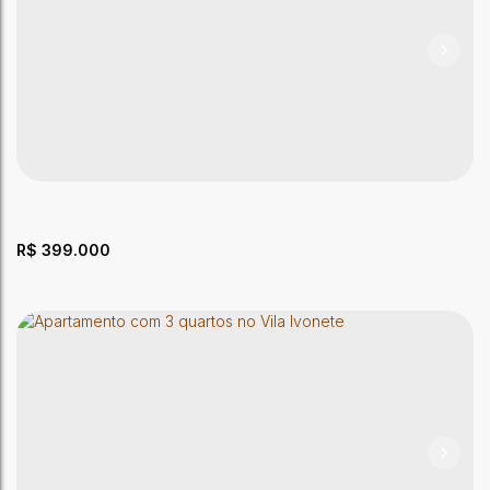
Casa de Condomínio com 3 quartos à Venda, Jardim
América - Rio Branco
CEP: 69918-552
,
Rua América
,
Jardim América
,
Rio Branco
,
Acre
,
Brasil
3
Dormitório(s)
2
Banheiro(s)
1
Sala(s)
1
Suíte(s)
1
Vaga(s)
178m²
Terreno:
R$
399.000