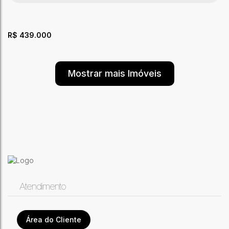
3
Dormitório(s)
2
Banheiro(s)
1
Sala(s)
1
Suíte(s)
1
Vaga(s)
97m²
Útil:
R$
439.000
Mostrar mais Imóveis
Casas com 02 e 03 quartos na planta no Bairro Portal
Ipê
CEP: 69915-777
,
Rua Paulo Lemos de Moura Leite
,
Portal da
Amazônia
,
Rio Branco
,
Acre
,
Brasil
Atendimento
2
Dormitório(s)
1
Banheiro(s)
Área do Cliente