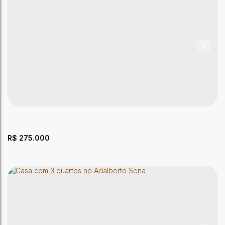
Casa com 3 quartos no Conjunto Esperança
CEP: 69915-112
,
Rua Montreal
,
N°:
450
,
Conjunto Esperança
,
Rio Branco
,
Acre
,
Brasil
3
Dormitório(s)
1
Banheiro(s)
1
Sala(s)
R$
275.000