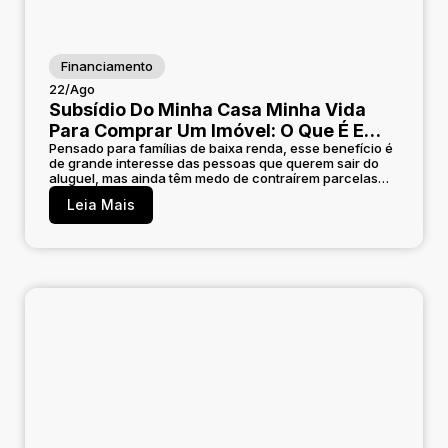
Financiamento
22/Ago
Subsídio Do Minha Casa Minha Vida
Para Comprar Um Imóvel: O Que É E
Pensado para famílias de baixa renda, esse benefício é
Como Funciona?
de grande interesse das pessoas que querem sair do
aluguel, mas ainda têm medo de contraírem parcelas
que não caibam no orçamento doméstico.
Leia Mais