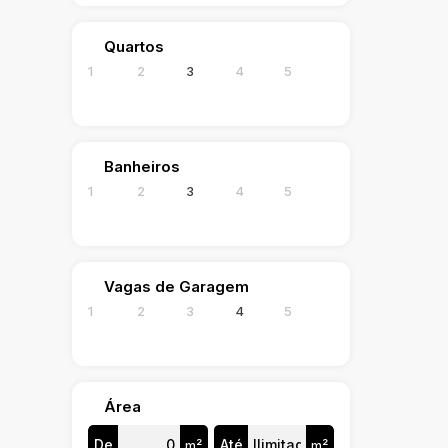
Quartos
1
2
3
4
5
Banheiros
1
2
3
4
5
Vagas de Garagem
1
2
3
4
5
Área
De
Até
m²
m²