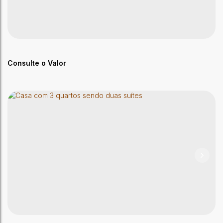
Consulte o Valor
Cobertura para Locação no Varandas do Sol, Morada
do Sol - Rio Branco
CEP: 69910-290
,
Morada do Sol
,
Rio Branco
,
Acre
,
Brasil
3
Dormitório(s)
4
Banheiro(s)
2
Sala(s)
3
Suíte(s)