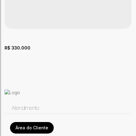
R$
330.000
Atendimento
Casa com 3 quartos, 166m², no Bairro Aviário
CEP: 69900-845
,
Travessa Guarani
,
Aviário
,
Rio Branco
,
Acre
,
Área do Cliente
Brasil