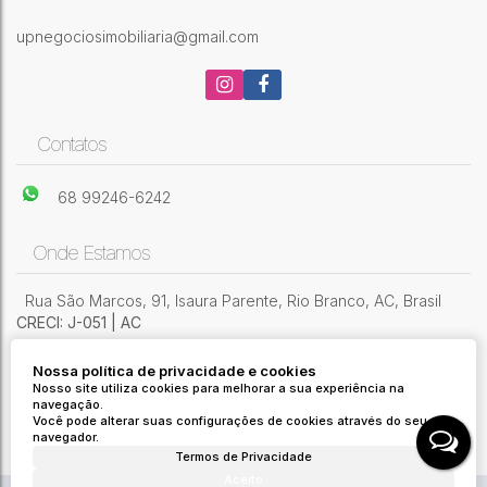
3
Dormitório(s)
2 ~ 3
Banheiro(s)
1
Sala(s)
upnegociosimobiliaria@gmail.com
1
Suíte(s)
166 ~ 177m²
Útil:
177m²
Terreno:
Contatos
68 99246-6242
Onde Estamos
Rua São Marcos
,
91
,
Isaura Parente
,
Rio Branco
,
AC
,
Brasil
CRECI: J-051 | AC
Nossa política de privacidade e cookies
Nosso site utiliza cookies para melhorar a sua experiência na
navegação.
Você pode alterar suas configurações de cookies através do seu
navegador.
Termos de Privacidade
Aceito