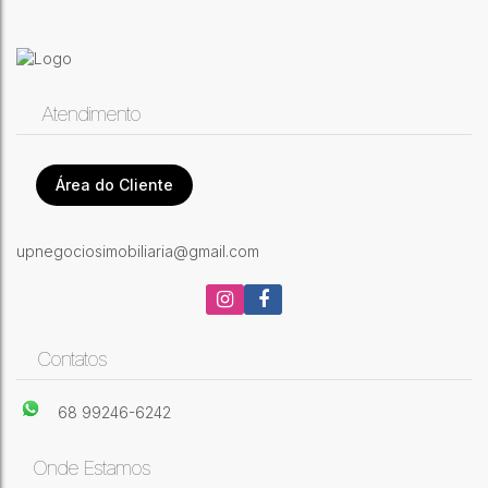
Atendimento
Área do Cliente
upnegociosimobiliaria@gmail.com
Contatos
68 99246-6242
Onde Estamos